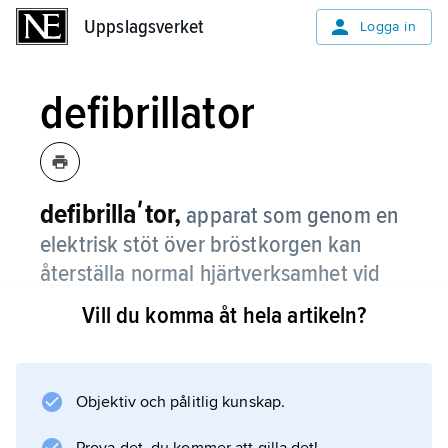
Uppslagsverket
Uppslagsverket
Logga in
defibrillator
defibrillaʹtor,
apparat som genom en
elektrisk stöt över bröstkorgen kan
återställa normal hjärtverksamhet vid
vissa hjärtrytmrubbningar; se
Vill du komma åt hela artikeln?
defibrillering
.
Objektiv och pålitlig kunskap.