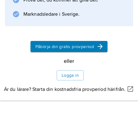
Prova det, du kommer att gilla det!
Information om artikeln
Marknadsledare i Sverige.
Påbörja din gratis provperiod
eller
Logga in
Är du lärare? Starta din kostnadsfria provperiod härifrån.