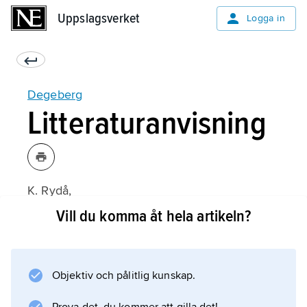
Uppslagsverket
Uppslagsverket
Logga in
Degeberg
Litteraturanvisning
K. Rydå,
Boken och plogen
Vill du komma åt hela artikeln?
(1981).
Objektiv och pålitlig kunskap.
Information om artikeln