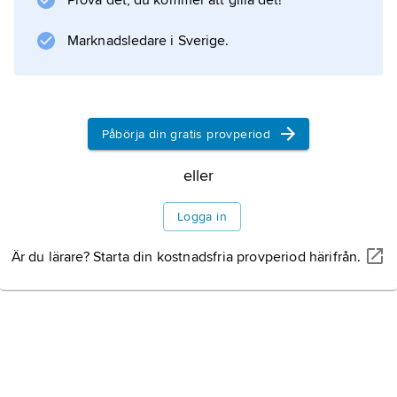
Prova det, du kommer att gilla det!
Marknadsledare i Sverige.
Påbörja din gratis provperiod
eller
Logga in
Är du lärare? Starta din kostnadsfria provperiod härifrån.