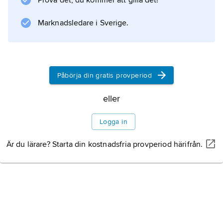
Prova det, du kommer att gilla det!
talets djupa ryggdekolletage.
Marknadsledare i Sverige.
Information om artikeln
Påbörja din gratis provperiod
eller
Logga in
Är du lärare? Starta din kostnadsfria provperiod härifrån.