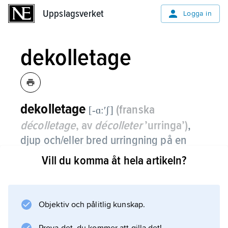
Uppslagsverket
Uppslagsverket
Logga in
dekolletage
dekolletage
(franska
[-ɑ:ʹʃ]
décolletage
, av
décolleter
’urringa’)
,
djup och/eller bred urringning på en
klänning.
Vill du komma åt hela artikeln?
Dess form och storlek har sedan 1400-talet
följt modet. Särskilt kan nämnas 1850- och
1860-talens aftonklänningar, vilkas generösa
Objektiv och pålitlig kunskap.
ringningar lämnade axlarna bara, samt 1930-