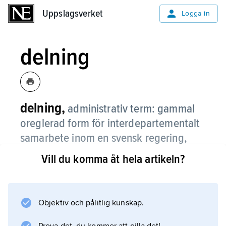
Uppslagsverket
Uppslagsverket
Logga in
delning
delning,
administrativ term: gammal
oreglerad form för interdepartementalt
samarbete inom en svensk regering,
varigenom utkast och förslag till viktiga
Vill du komma åt hela artikeln?
regeringsbeslut i förväg delas ut till
övriga statsråd och departement.
Objektiv och pålitlig kunskap.
Statsråden och vissa högre tjänstemän i
regeringskansliet får därigenom tillfälle att