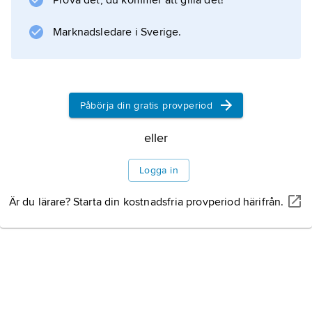
Prova det, du kommer att gilla det!
Marknadsledare i Sverige.
Påbörja din gratis provperiod
eller
Logga in
Är du lärare? Starta din kostnadsfria provperiod härifrån.