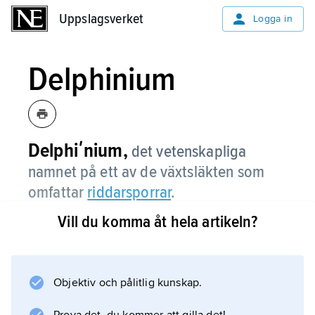
Uppslagsverket
Uppslagsverket
Logga in
Delphinium
Delphiʹnium,
det vetenskapliga
namnet på ett av de växtsläkten som
omfattar
riddarsporrar
.
Vill du komma åt hela artikeln?
Information om artikeln
Objektiv och pålitlig kunskap.