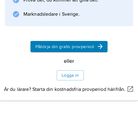
Prova det, du kommer att gilla det!
Marknadsledare i Sverige.
Påbörja din gratis provperiod
eller
Logga in
Är du lärare? Starta din kostnadsfria provperiod härifrån.