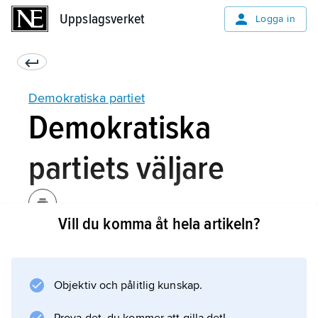
Uppslagsverket
Uppslagsverket
Logga in
Demokratiska partiet
Demokratiska
partiets väljare
Vill du komma åt hela artikeln?
Demokraternas nedgång från början av 1970-
talet bör (utöver förklaringarna i föregående
text) även ses i ljuset av ekonomiska och
Objektiv och pålitlig kunskap.
demografiska förändringar som missgynnade
partiet.