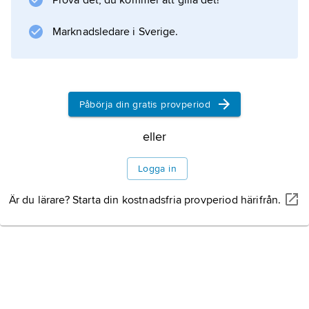
Prova det, du kommer att gilla det!
Marknadsledare i Sverige.
Information om artikeln
Påbörja din gratis provperiod
eller
Logga in
Är du lärare? Starta din kostnadsfria provperiod härifrån.