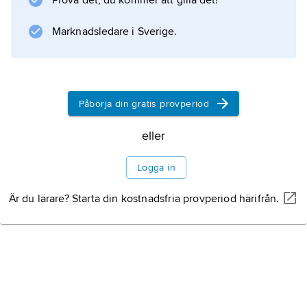
Prova det, du kommer att gilla det!
Marknadsledare i Sverige.
Påbörja din gratis provperiod
eller
Logga in
Är du lärare? Starta din kostnadsfria provperiod härifrån.