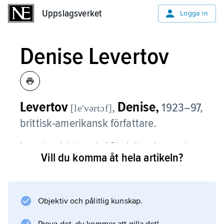
Uppslagsverket
Uppslagsverket
Logga in
Denise Levertov
Levertov
Denise,
,
1923–97,
[leʹvərtɔf]
brittisk-amerikansk författare.
Levertov debuterade i Storbritannien med
Vill du komma åt hela artikeln?
den neoromantiska diktsamlingen
The Double Image
(1946).
Objektiv och pålitlig kunskap.