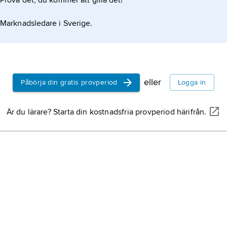
Prova det, du kommer att gilla det!
Marknadsledare i Sverige.
eller
Påbörja din gratis provperiod
Logga in
Är du lärare? Starta din kostnadsfria provperiod härifrån.