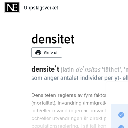
Uppslagsverket
Uppslagsverket
densitet
Skriv ut
densiteʹt
(latin
deʹnsitas
’täthet’, 
som anger antalet individer per yt- e
Densiteten regleras av fyra faktorer, nämli
(mortalitet), invandring (immigration) och 
och/eller invandringen är omvänt proporti
och/eller utvandringen är direkt proportion
populationsreglering. I så fall kommer popu