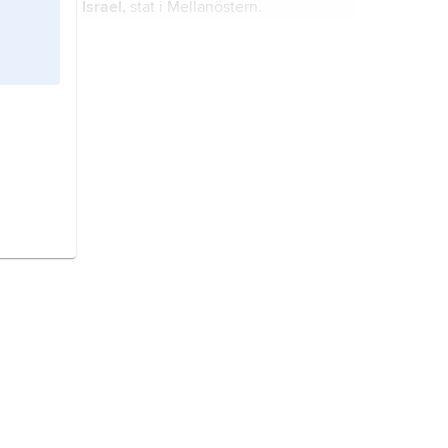
Israel,
stat i Mellanöstern.
atomkärna,
den centrala delen av
atomen, dit den helt dominerande
delen av massan är koncentrerad.
Argentina,
stat i Sydamerika.
Sverige,
stat på Skandinaviska
halvön, norra Europa.
Finland,
stat i Nordeuropa.
Norge,
stat i Nordeuropa.
Italien,
stat i södra Europa.