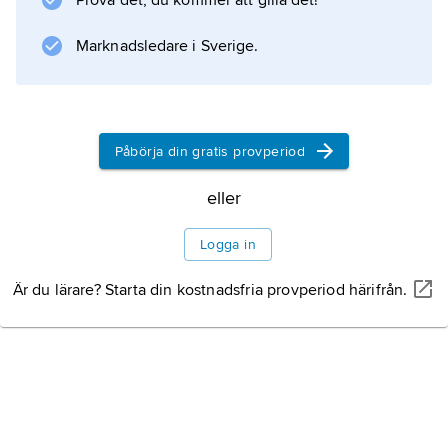
Prova det, du kommer att gilla det!
Marknadsledare i Sverige.
Påbörja din gratis provperiod
eller
Logga in
Är du lärare? Starta din kostnadsfria provperiod härifrån.