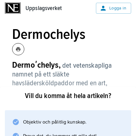
Uppslagsverket
Uppslagsverket
Logga in
Dermochelys
Dermoʹchelys,
det vetenskapliga
namnet på ett släkte
havslädersköldpaddor med en art,
havslädersköldpadda.
Vill du komma åt hela artikeln?
Se
havslädersköldpaddor
.
Objektiv och pålitlig kunskap.