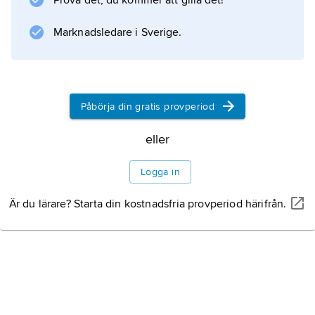
Prova det, du kommer att gilla det!
Marknadsledare i Sverige.
Information om artikeln
Påbörja din gratis provperiod
eller
Logga in
Är du lärare? Starta din kostnadsfria provperiod härifrån.