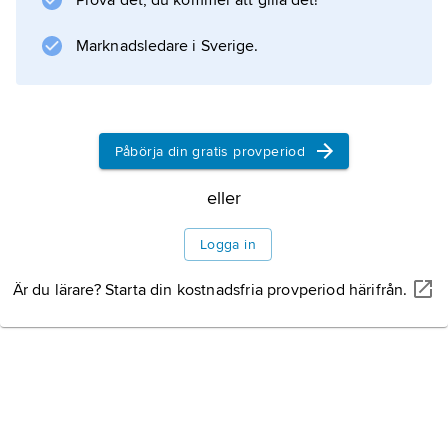
Prova det, du kommer att gilla det!
Marknadsledare i Sverige.
Information om artikeln
Påbörja din gratis provperiod
eller
Logga in
Är du lärare? Starta din kostnadsfria provperiod härifrån.