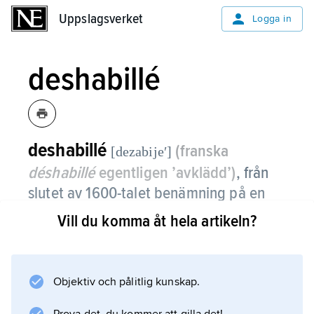
Uppslagsverket
Uppslagsverket
Logga in
deshabillé
deshabillé
(franska
[dezabijeʹ]
déshabillé
egentligen ’avklädd’)
,
från
slutet av 1600-talet benämning på en
mjuk, kvinnlig modedräkt utan
Vill du komma åt hela artikeln?
åtsittande liv, vilken mest bars privat.
Under 1900-talet har ordet övergått till att
Objektiv och pålitlig kunskap.
betyda en hellång, elegant utformad
hemmarock.