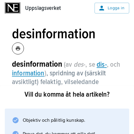
Uppslagsverket
Uppslagsverket
Logga in
desinformation
desinformation
(av
des
-, se
dis
-
, och
information
)
,
spridning av (särskilt
avsiktligt) felaktig, vilseledande
information.
Vill du komma åt hela artikeln?
Inom
psykologisk krigföring
avses med desinformation ett medvetet
Objektiv och pålitlig kunskap.
spridande av osanna eller vilseledande