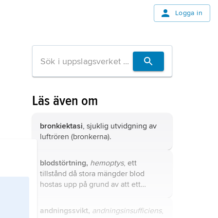
Logga in
Läs även om
bronkiektasi
, sjuklig utvidgning av
luftrören (bronkerna).
blodstörtning,
hemoptys
, ett
tillstånd då stora mängder blod
hostas upp på grund av att ett
blodkärl brustit i luftrören.
andningssvikt,
andningsinsufficiens
,