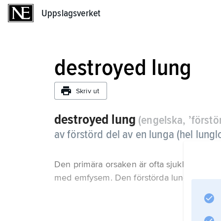
Uppslagsverket
Uppslagsverket
destroyed lung
Skriv ut
destroyed lung
(engelska, ’förstö
av förstörd del av en lunga (hel lungl
Den primära orsaken är ofta sjukligt utvid
med emfysem. Den förstörda lungvävnaden