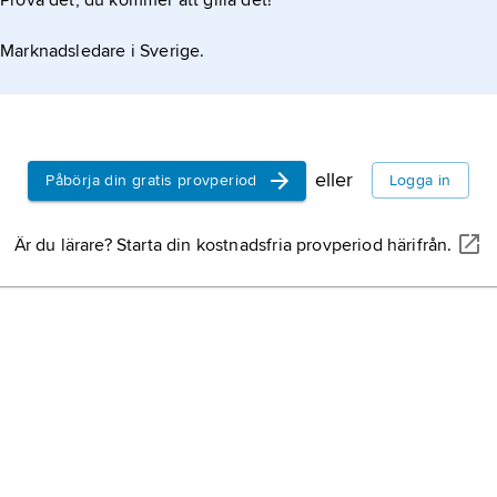
Prova det, du kommer att gilla det!
Marknadsledare i Sverige.
eller
Påbörja din gratis provperiod
Logga in
Är du lärare? Starta din kostnadsfria provperiod härifrån.