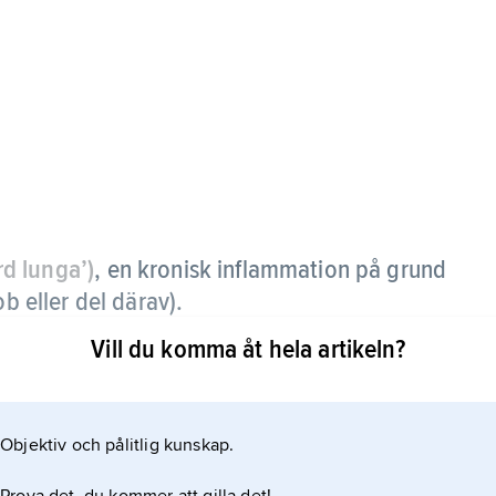
rd lunga’)
,
en kronisk inflammation på grund
ob eller del därav).
Vill du komma åt hela artikeln?
gade bronker, bronkiektasier, ibland kombinerade
 bör om möjligt opereras bort.
Objektiv och pålitlig kunskap.