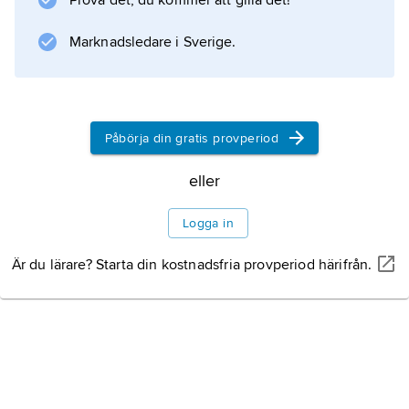
Prova det, du kommer att gilla det!
Information om artikeln
Marknadsledare i Sverige.
Påbörja din gratis provperiod
eller
Logga in
Är du lärare? Starta din kostnadsfria provperiod härifrån.