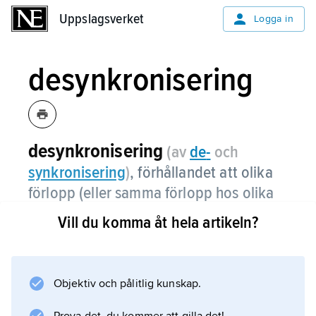
Uppslagsverket
Uppslagsverket
Logga in
desynkronisering
desynkronisering
(av
de
-
och
synkronisering
)
,
förhållandet att olika
förlopp (eller samma förlopp hos olika
system) kommer i otakt.
Vill du komma åt hela artikeln?
Motsats: synkronisering.
Objektiv och pålitlig kunskap.