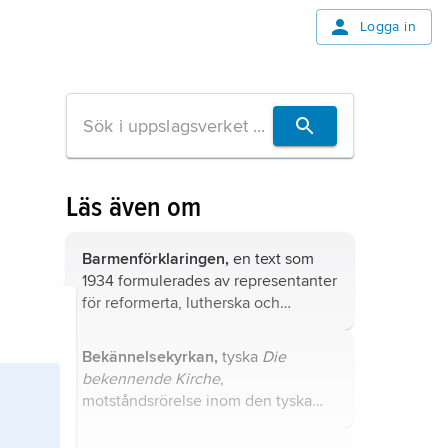
Logga in
Läs även om
Barmenförklaringen,
en text som
1934 formulerades av representanter
för reformerta, lutherska och
unierade kyrkor i Tyskland vid en
”bekännelsesynod” i Barmen.
Bekännelsekyrkan,
tyska
Die
bekennende Kirche
,
motståndsrörelse inom den tyska
evangeliska kyrkan, verksam 1934–
45 och riktad mot nazismen och de