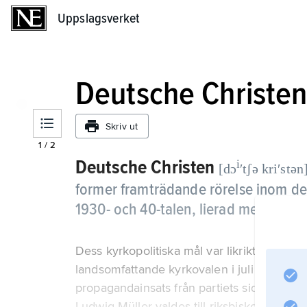
Uppslagsverket
Uppslagsverket
Deutsche Christe
Skriv ut
1
/
2
Deutsche Christen
i
[dɔ
ʹtʃə kriʹstən
former framträdande rörelse inom de
1930- och 40-talen, lierad med nazis
Dess kyrkopolitiska mål var likriktning av 
landsomfattande kyrkovalen i juli 1933 kun
propagandainsats från partiets sida ta mak
Ludwig Müller valdes till riksbiskop. Som