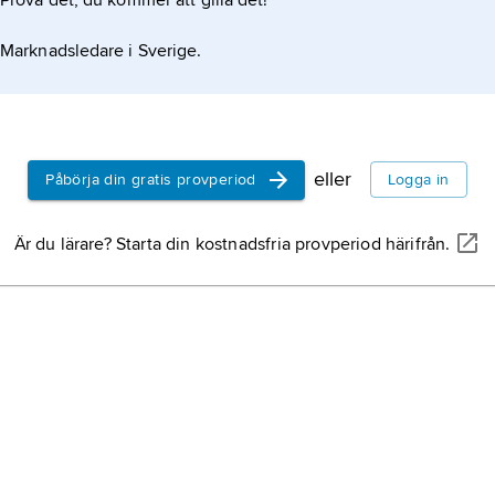
Prova det, du kommer att gilla det!
Marknadsledare i Sverige.
eller
Påbörja din gratis provperiod
Logga in
Är du lärare? Starta din kostnadsfria provperiod härifrån.