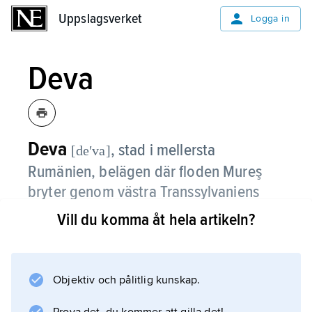
Uppslagsverket
Uppslagsverket
Logga in
Deva
Deva
,
stad i mellersta
[deʹva]
Rumänien, belägen där floden Mureş
bryter genom västra Transsylvaniens
bergmassiv; 61 800 invånare (2012).
Vill du komma åt hela artikeln?
Deva har livsmedelsindustri, och i stadens
omgivningar finns koppargruvor. Staden har
under 2000-talet blivit ett turistcentrum för
Objektiv och pålitlig kunskap.
regionen. Där finns teater, nöjespark samt