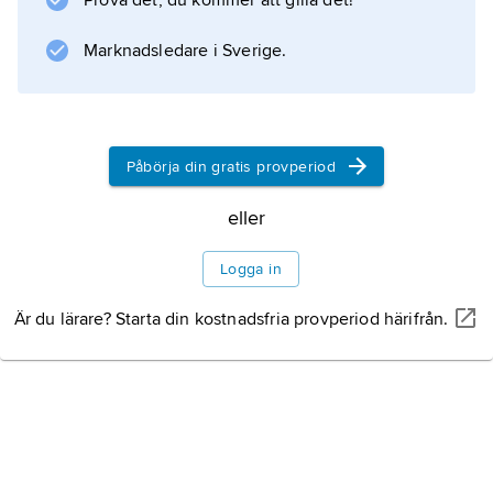
Prova det, du kommer att gilla det!
möjlighet att besöka stadens borgruin och
den kringliggande naturparken.
Marknadsledare i Sverige.
Information om artikeln
Påbörja din gratis provperiod
eller
Logga in
Är du lärare? Starta din kostnadsfria provperiod härifrån.