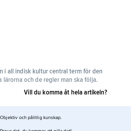
n i all indisk kultur central term för den
a lärorna och de regler man ska följa.
Vill du komma åt hela artikeln?
ituella ordning som skall följas av olika
Objektiv och pålitlig kunskap.