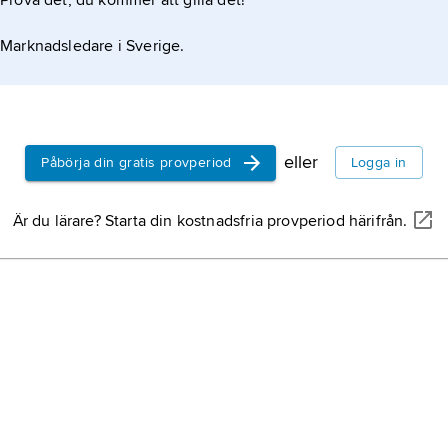
Prova det, du kommer att gilla det!
det f.Kr.
Marknadsledare i Sverige.
eller
Påbörja din gratis provperiod
Logga in
Är du lärare? Starta din kostnadsfria provperiod härifrån.