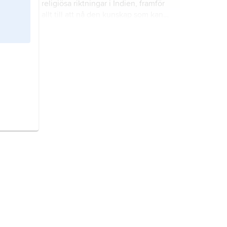
religiösa riktningar i Indien, framför
allt till att nå den kunskap som kan
ge frigörelse (
moksha
) från världen
och omfödelsen.
tantrism,
den typ av indisk
religiositet som är formulerad i
tantratexterna (se
tantra
).
buddhism,
en ursprungligen indisk
religion som har buddhan
Shakyamuni (Siddhartha Gautama,
ofta kallad
Buddha
) som en av sina
grundare och som förebild; det
buddhistisk litteratur
står att finna
centrala i dess lära är att man genom
på många språk i Asien och från
att överge världen kan nå fram till
tidsskeden som sträcker sig från
befrielse från lidandet (dvs. lidandet
århundradena närmast f.Kr., med en
i återfödelsernas kretslopp).
tyngdpunkt under första årtusendet,
dhyana,
ett centralt uttryck för
fram till våra dagar.
’meditation’, ’kontemplation’,
’trance’ i indisk religiös tradition
(hinduism, buddhism, jainism), ett