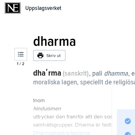
Uppslagsverket
Uppslagsverket
dharma
Skriv ut
1
/
2
dhaʹrma
(sanskrit)
, pali
dhamma
,
e
moraliska lagen, speciellt de religiös
Inom
hinduismen
uttrycker den framför allt den sociala och r
samhällsgrupper. Dharma är fastlagd i
Dharmashastra-texterna