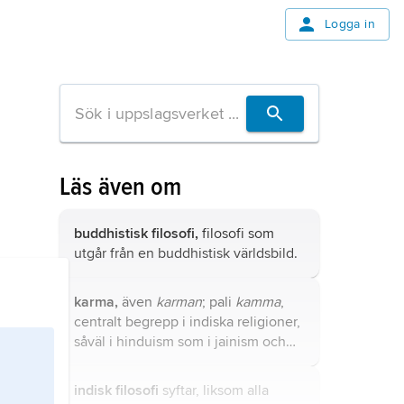
Logga in
Läs även om
buddhistisk filosofi,
filosofi som
utgår från en buddhistisk världsbild.
karma,
även
karman
; pali
kamma
,
centralt begrepp i indiska religioner,
såväl i hinduism som i jainism och
buddhism för inte bara handlingen
utan även resultatet av handlingen.
indisk filosofi
syftar, liksom alla