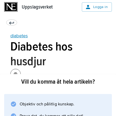
Uppslagsverket
Uppslagsverket
Logga in
diabetes
Diabetes hos
husdjur
Vill du komma åt hela artikeln?
Bland husdjuren förekommer diabetes hos
äldre hundar, huvudsakligen av honkön, och
ibland hos katter, särskilt hos kastrerade
Objektiv och pålitlig kunskap.
hankatter. Hos hundar kan man vid
mikroskopisk undersökning ofta påvisa