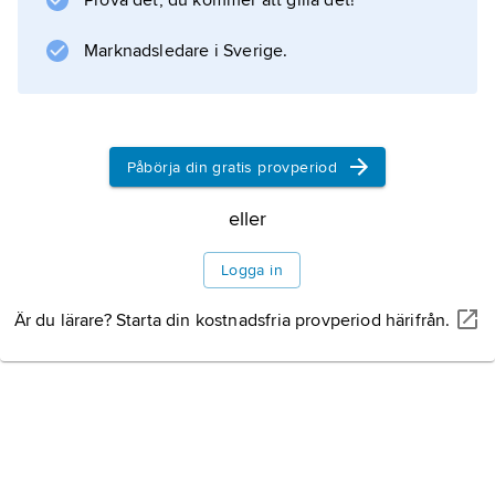
Prova det, du kommer att gilla det!
glykogenavlagringar och vakuoler i de
Marknadsledare i Sverige.
langerhansska öarnas B-celler, men även
bindvävsinlagring (skleros) av öarna kan
förekomma. I inte mindre än 70 procent av
diabetesfallen
Påbörja din gratis provperiod
eller
Information om artikeln
Logga in
Är du lärare? Starta din kostnadsfria provperiod härifrån.