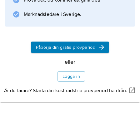
Prova det, du kommer att gilla det!
alternerande rörelser kan vara rubbad eller
upphävd (
Marknadsledare i Sverige.
dysdiadokokinesi
eller
adiadokokinesi
) vid t.ex. Parkinsons sjukdom, lillhjärnsskada
Påbörja din gratis provperiod
och förlamningstillstånd.
eller
Logga in
Information om artikeln
Är du lärare? Starta din kostnadsfria provperiod härifrån.