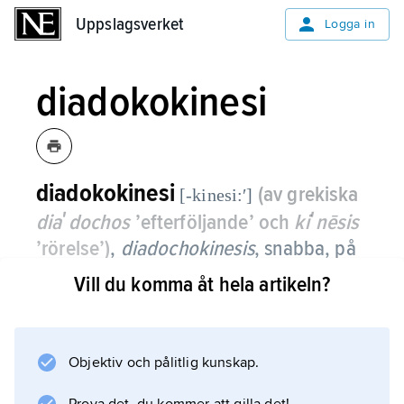
Uppslagsverket
Uppslagsverket
Logga in
diadokokinesi
diadokokinesi
(av grekiska
[-kinesi:ʹ]
diaʹdochos
’efterföljande’ och
kiʹnēsis
’rörelse’)
,
diadochokinesis
,
snabba, på
varandra följande, motsatta rörelser,
Vill du komma åt hela artikeln?
t.ex. vändning av handflatan hastigt
uppåt och nedåt i horisontalplanet.
Objektiv och pålitlig kunskap.
Test på diadokokinesi ingår i en neurologisk
undersökning. Förmågan till sådana