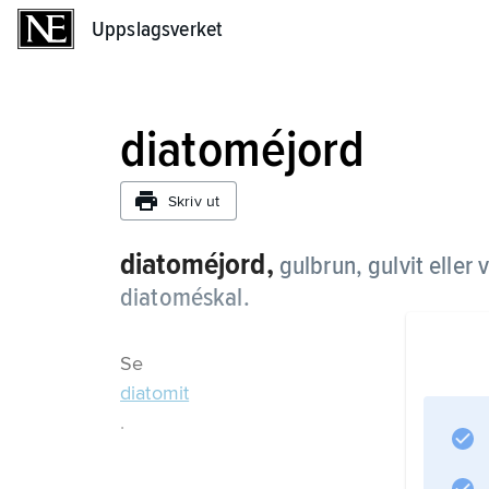
Uppslagsverket
Uppslagsverket
diatoméjord
Skriv ut
diatoméjord,
gulbrun, gulvit eller
diatoméskal.
Se
diatomit
.