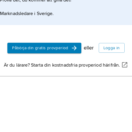
Prova det, du kommer att gilla det!
Marknadsledare i Sverige.
eller
Påbörja din gratis provperiod
Logga in
Är du lärare? Starta din kostnadsfria provperiod härifrån.