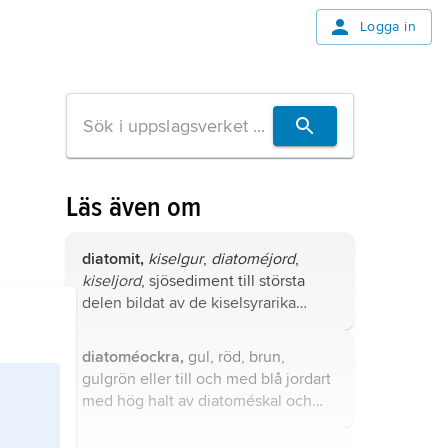
Logga in
Läs även om
diatomit,
kiselgur
,
diatoméjord
,
kiseljord
, sjösediment till största
delen bildat av de kiselsyrarika
skalen av kiselalger, diatoméer.
diatoméockra,
gul, röd, brun,
gulgrön eller till och med blå jordart
med hög halt av diatoméskal och
oftast också av järnhydroxid samt
med gyttjesubstans.