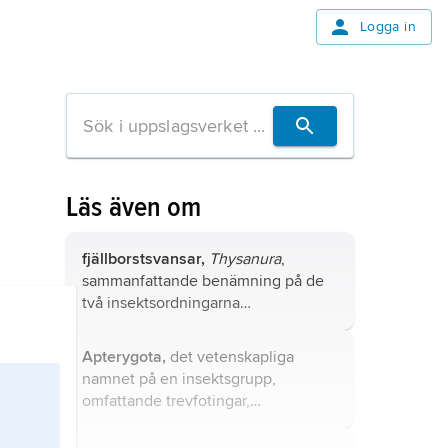
Logga in
Läs även om
fjällborstsvansar,
Thysanura
,
sammanfattande benämning på de
två insektsordningarna
hoppborstsvansar
och
silverborstsvansar
.
Apterygota,
det vetenskapliga
namnet på en insektsgrupp,
omfattande trevfotingar,
hoppstjärtar, larvborstsvansar och
fjällborstsvansar, vilka alla saknar