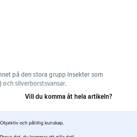
mnet på den stora grupp insekter som
) och silverborstsvansar.
Vill du komma åt hela artikeln?
ledar mot huvudet i två punkter, att fötterna är
renade med inbördes förbindelse, vilket skiljer
ekter och hoppborstsvansar).
Objektiv och pålitlig kunskap.