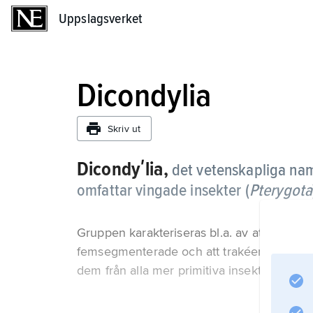
Uppslagsverket
Uppslagsverket
Dicondylia
Skriv ut
Dicondyʹlia,
det vetenskapliga na
omfattar vingade insekter (
Pterygota
Gruppen karakteriseras bl.a. av att käkarna 
femsegmenterade och att trakéerna är förg
dem från alla mer primitiva insekter (urins