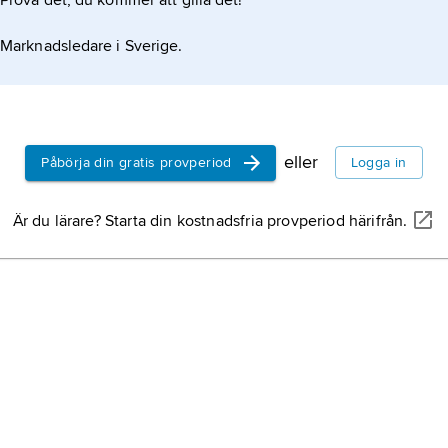
Prova det, du kommer att gilla det!
Marknadsledare i Sverige.
eller
Påbörja din gratis provperiod
Logga in
Är du lärare? Starta din kostnadsfria provperiod härifrån.