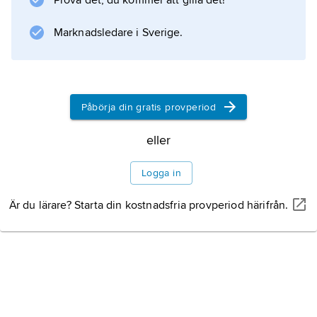
Prova det, du kommer att gilla det!
Marknadsledare i Sverige.
Påbörja din gratis provperiod
eller
Logga in
Är du lärare? Starta din kostnadsfria provperiod härifrån.