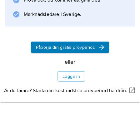
Prova det, du kommer att gilla det!
Marknadsledare i Sverige.
Påbörja din gratis provperiod
eller
Logga in
Är du lärare? Starta din kostnadsfria provperiod härifrån.