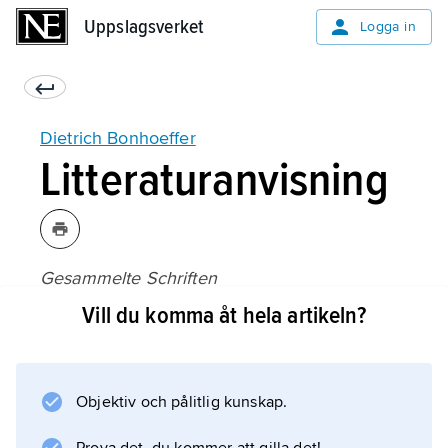
Uppslagsverket
Uppslagsverket
Logga in
Dietrich Bonhoeffer
Litteraturanvisning
Gesammelte Schriften
1–6 (1958–74);
Vill du komma åt hela artikeln?
Objektiv och pålitlig kunskap.
Information om artikeln