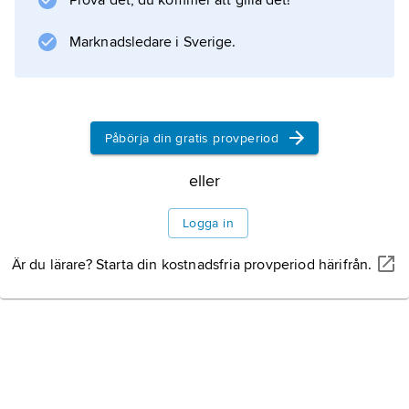
Prova det, du kommer att gilla det!
dag bearbetas dessa problem nästan
uteslutande med diskreta
Marknadsledare i Sverige.
Information om artikeln
Påbörja din gratis provperiod
eller
Logga in
Är du lärare? Starta din kostnadsfria provperiod härifrån.