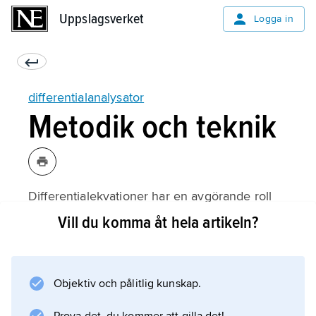
Uppslagsverket
Uppslagsverket
Logga in
differentialanalysator
Metodik och teknik
Differentialekvationer har en avgörande roll
vid beskrivning av sådana dynamiska förlopp
Vill du komma åt hela artikeln?
som studeras inom teknik och
naturvetenskap, men det är sällan möjligt att
ange lösningarna i form av ändliga uttryck av
Objektiv och pålitlig kunskap.
elementära funktioner. Numeriska eller andra
approximativa metoder måste användas, och i