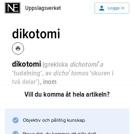
Uppslagsverket
Uppslagsverket
Logga in
dikotomi
dikotomi
(grekiska
dichotomiʹa
’tudelning’, av
dichoʹtomos
’skuren i
två delar’)
,
inom
samhällsvetenskaperna: variabel eller
Vill du komma åt hela artikeln?
egenskap som är delad i två varandra
ömsesidigt uteslutande kategorier.
Objektiv och pålitlig kunskap.
Variabeln biologiskt kön är ett exempel på en
sträng eller naturlig dikotomi, det vill säga den