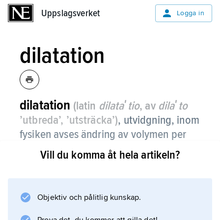
Uppslagsverket
Uppslagsverket
Logga in
dilatation
dilatation
(latin
dilataʹtio
, av
dilaʹto
’utbreda’, ’utsträcka’)
,
utvidgning, inom
fysiken avses ändring av volymen per
volym,
relativ volymändring
, hos en
Vill du komma åt hela artikeln?
kropp genom inverkan av t.ex. yttre
krafter eller temperaturändring.
Objektiv och pålitlig kunskap.