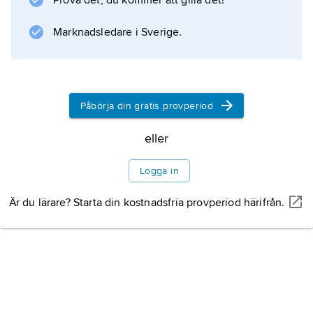
Prova det, du kommer att gilla det!
Information om artikeln
Marknadsledare i Sverige.
Påbörja din gratis provperiod
eller
Logga in
Är du lärare? Starta din kostnadsfria provperiod härifrån.