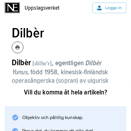
Uppslagsverket
Uppslagsverket
Logga in
Dilbèr
Dilbèr
, egentligen
Dilbèr
[dilbɛʹr]
Yunus
,
född 1958, kinesisk-finländsk
operasångerska (sopran) av uigurisk
härkomst, sedan 1997 bosatt i Sverige.
Vill du komma åt hela artikeln?
Efter utbildning i Kina slog Dilbèr igenom
internationellt i Helsingfors 1984. Med
Finlands Nationalopera som bas har hon
Objektiv och pålitlig kunskap.
erövrat en position på den europeiska