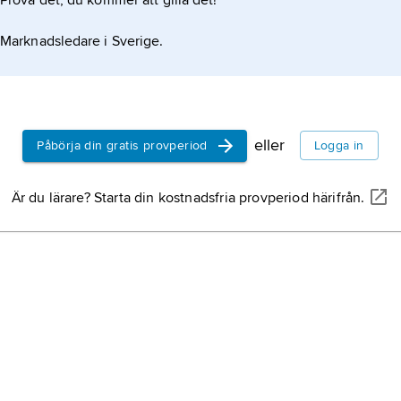
Prova det, du kommer att gilla det!
Marknadsledare i Sverige.
eller
Påbörja din gratis provperiod
Logga in
Är du lärare? Starta din kostnadsfria provperiod härifrån.