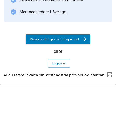
Prova det, du kommer att gilla det!
huden.
Marknadsledare i Sverige.
Information om artikeln
Påbörja din gratis provperiod
eller
Logga in
Är du lärare? Starta din kostnadsfria provperiod härifrån.