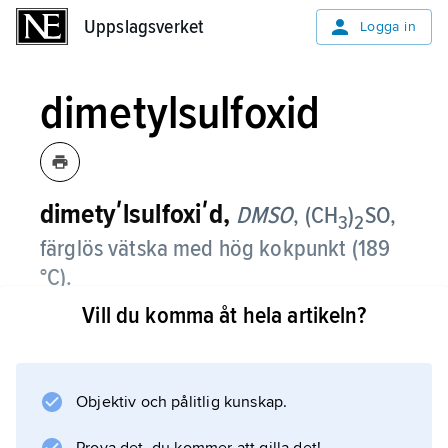
Uppslagsverket
Uppslagsverket
Logga in
dimetylsulfoxid
dimetyʹlsulfoxiʹd,
DMSO
,
(CH
)
SO,
3
2
färglös vätska med hög kokpunkt (189
°C).
Vill du komma åt hela artikeln?
Den är ett mycket bra lösningsmedel för
många ämnestyper, har ungefär samma
egenskaper och användningsområde som
dimetylformamid. Den har viss
Objektiv och pålitlig kunskap.
antiinflammatorisk effekt vid applikation på