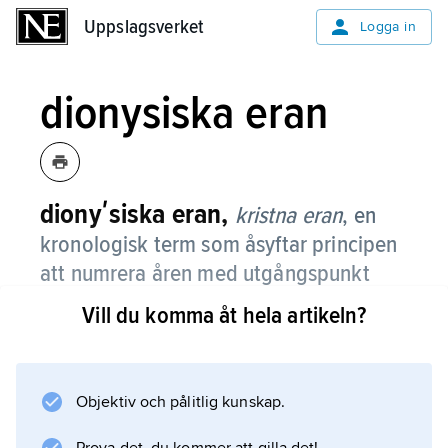
Uppslagsverket
Uppslagsverket
Logga in
dionysiska eran
dionyʹsiska eran,
kristna eran
,
en
kronologisk term som åsyftar principen
att numrera åren med utgångspunkt
(epok) vid ”Kristi födelse”.
Vill du komma åt hela artikeln?
Den är uppkallad efter Dionysius Exiguus och
tillämpades första gången för året 532.
Därefter kom den att successivt ersätta den
Objektiv och pålitlig kunskap.
tidigare tillämpade