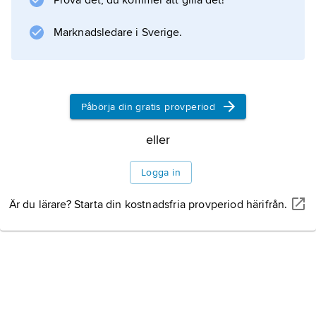
Prova det, du kommer att gilla det!
varroniska eran
med epoken förlagd till Roms grundläggning.
Marknadsledare i Sverige.
Benämningarna ”Kristi födelse” och ”kristna
eran” torde ha tillkommit först under 700-talet.
Den dionysiska erans första år är år
Påbörja din gratis provperiod
eller
Information om artikeln
Logga in
Är du lärare? Starta din kostnadsfria provperiod härifrån.