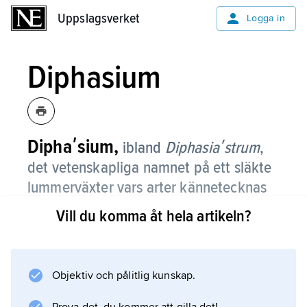
Uppslagsverket
Uppslagsverket
Logga in
Diphasium
Diphaʹsium,
ibland
Diphasiaʹstrum
,
det vetenskapliga namnet på ett släkte
lummerväxter vars arter kännetecknas
av de platta, krypande och rotslående
Vill du komma åt hela artikeln?
skotten med motsatta, fjällika blad i
fyra rader.
Objektiv och pålitlig kunskap.
Hit förs bl.a. fjällummer och plattlummer. Ofta
förs dessa arter till släktet