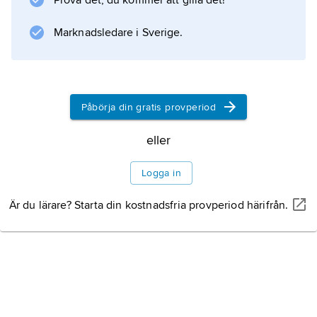
Prova det, du kommer att gilla det!
Marknadsledare i Sverige.
Information om artikeln
Påbörja din gratis provperiod
eller
Logga in
Är du lärare? Starta din kostnadsfria provperiod härifrån.