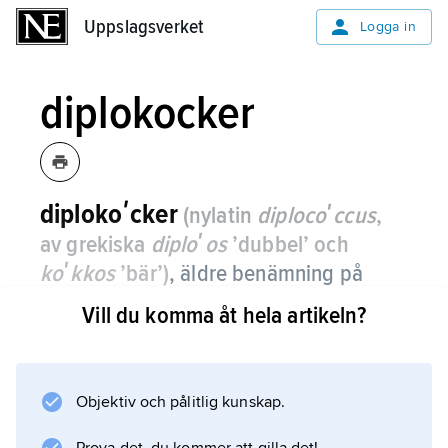
Uppslagsverket
Uppslagsverket
Logga in
diplokocker
diplokoʹcker
(nylatin
diplocoʹccus
,
av grekiska
diploʹos
’dubbel’ och
koʹkkos
’bär’)
,
äldre benämning på
kulformiga bakterier som ligger
Vill du komma åt hela artikeln?
samman två och två.
Pneumokocker, gonokocker och
meningokocker ligger ofta på detta sätt.
Objektiv och pålitlig kunskap.