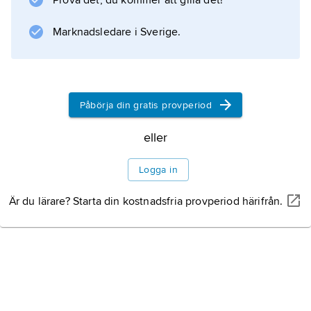
Prova det, du kommer att gilla det!
utrikesförvaltningar eller internationella
organisationer.
Marknadsledare i Sverige.
Formerna
Innehållet/uppgifterna
Påbörja din gratis provperiod
eller
Logga in
Information om artikeln
Är du lärare? Starta din kostnadsfria provperiod härifrån.