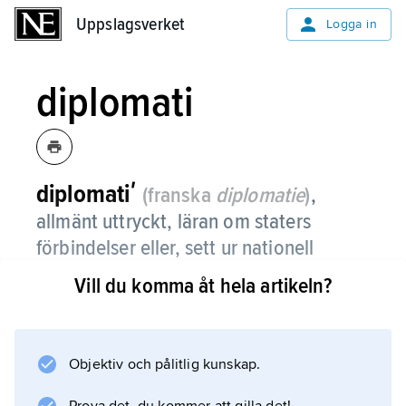
Uppslagsverket
Uppslagsverket
Logga in
diplomati
diplomatiʹ
(franska
diplomatie
)
,
allmänt uttryckt, läran om staters
förbindelser eller, sett ur nationell
synvinkel, statens omvårdnad om
Vill du komma åt hela artikeln?
landets utrikes angelägenheter.
Uttrycket används i flera betydelser synonymt
med t.ex. utrikespolitik, förhandlingar,
Objektiv och pålitlig kunskap.
diplomatisk sedvänja, organiserande av