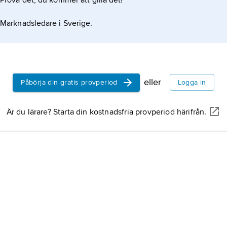
Prova det, du kommer att gilla det!
Marknadsledare i Sverige.
eller
Påbörja din gratis provperiod
Logga in
Är du lärare? Starta din kostnadsfria provperiod härifrån.