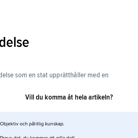
ndelse
delse som en stat upprätthåller med en
Vill du komma åt hela artikeln?
ndets huvudstad eller genom en sidoackrediterad
Objektiv och pålitlig kunskap.