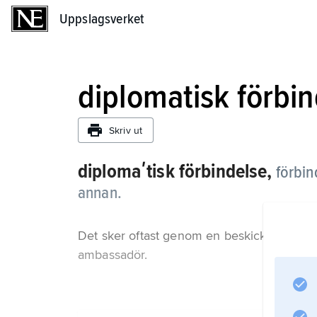
Uppslagsverket
Uppslagsverket
diplomatisk förbi
Skriv ut
diplomaʹtisk förbindelse,
förbin
annan.
Det sker oftast genom en beskickning i la
ambassadör.