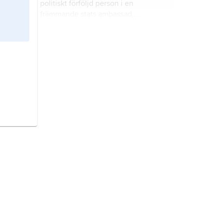
politiskt förföljd person i en
främmande stats ambassad,
konsulat, örlogsfartyg etc.
skyddsmakt,
stat som tillvaratar en
annan stats intressen i ett tredje
land.
franchise de l’hôtel
, den immunitet
mot intrång av polis m.m. som en
beskicknings lokaler/bostäder i
främmande stat åtnjuter.
Hallsteindoktrinen
, benämning på
Västtysklands princip att
inledningsvis motsätta sig
erkännandet av Östtyskland som en
suverän stat.
minister
, enligt 1961 års
Wienkonvention om diplomatiska
förbindelser benämning på
sändebud (beskickningschef) av