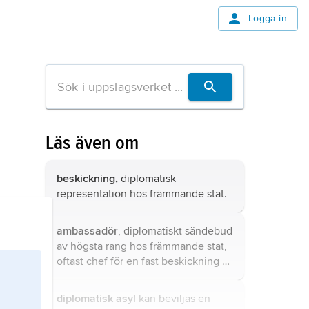
Logga in
Läs även om
beskickning,
diplomatisk
representation hos främmande stat.
ambassadör
, diplomatiskt sändebud
av högsta rang hos främmande stat,
oftast chef för en fast beskickning av
ambassads rang.
diplomatisk asyl
kan beviljas en