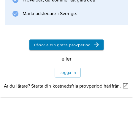
Prova det, du kommer att gilla det!
Information om artikeln
Marknadsledare i Sverige.
Påbörja din gratis provperiod
eller
Logga in
Är du lärare? Starta din kostnadsfria provperiod härifrån.