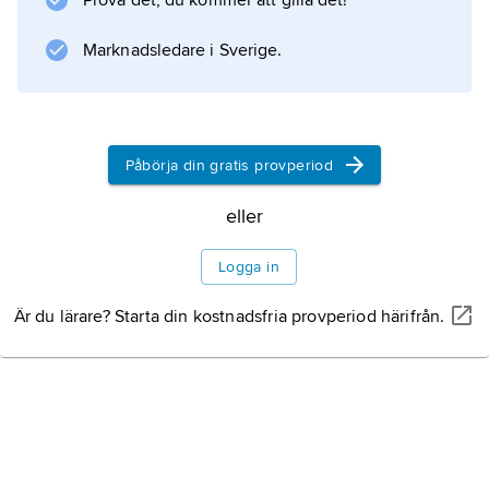
Prova det, du kommer att gilla det!
Marknadsledare i Sverige.
Påbörja din gratis provperiod
eller
Logga in
Är du lärare? Starta din kostnadsfria provperiod härifrån.