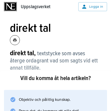
Uppslagsverket
Uppslagsverket
Logga in
direkt tal
direkt tal,
textstycke som avses
återge ordagrant vad som sagts vid ett
annat tillfälle.
Vill du komma åt hela artikeln?
I direkt tal hänvisar deiktiska ord till den
situation där det citerade yttrandet fälls
(jämför
deixis
Objektiv och pålitlig kunskap.
). I den ordagrant återgivna repliken ”Här står