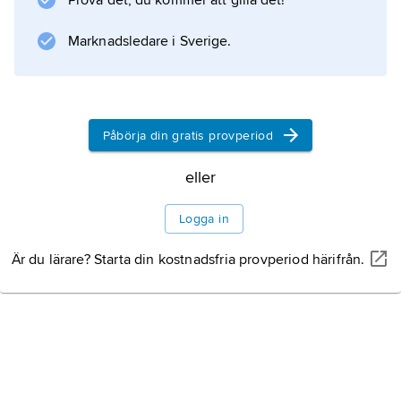
Prova det, du kommer att gilla det!
jag och kan inte annat” betecknar
jag
Marknadsledare i Sverige.
den som citeras (inte den som citerar) och
här
anger platsen för det citerades tillkomst (inte
platsen för
Påbörja din gratis provperiod
eller
Information om artikeln
Logga in
Är du lärare? Starta din kostnadsfria provperiod härifrån.