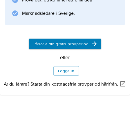
Prova det, du kommer att gilla det!
Marknadsledare i Sverige.
Påbörja din gratis provperiod
eller
Logga in
Är du lärare? Starta din kostnadsfria provperiod härifrån.