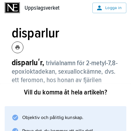
Uppslagsverket
Uppslagsverket
Logga in
disparlur
disparluʹr,
trivialnamn för 2-metyl-7,8-
epoxioktadekan, sexuallockämne, dvs.
ett feromon, hos honan av fjärilen
lövskogsnunna.
Vill du komma åt hela artikeln?
Objektiv och pålitlig kunskap.
Information om artikeln