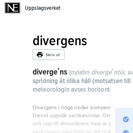
Uppslagsverket
Uppslagsverket
divergens
Skriv ut
divergeʹns
(nylatin
divergeʹntia
, a
spridning åt olika håll (motsatsen till
meteorologin avses horisontell netto
Divergens i höga nivåer kompenseras i reg
Därvid uppstår vertikalvindar. Om den total
och upp till atmosfärens topp är positiv fal
beskrivning med hjälp av det matematiska