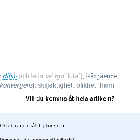
v
di(s)-
och latin
veʹrgo
’luta’)
,
isärgående,
konvergens
); skiljaktighet, olikhet. Inom
utströmning av luft från ett område.
Vill du komma åt hela artikeln?
el med konvergens i låga nivåer och vice versa.
a divergensen i en vertikal luftpelare från marken
Objektiv och pålitlig kunskap.
ler lufttrycket. Begreppet kan ges en exakt
 divergensbegreppet. Jämför