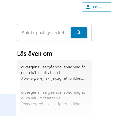
Logga in
Läs även om
divergens
, isärgående, spridning åt
olika håll (motsatsen till
konvergens
); skiljaktighet, olikhet.
Inom oceanografin avses horisontell
utströmning av vatten från ett
divergens
, isärgående, spridning åt
område.
olika håll (motsatsen till
konvergens
); skiljaktighet, olikhet.
Inom växtekologin avses ökad
olikhet under utvecklingen av en