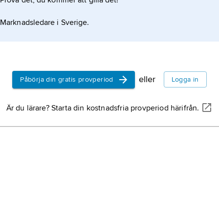
Prova det, du kommer att gilla det!
Marknadsledare i Sverige.
eller
Påbörja din gratis provperiod
Logga in
Är du lärare? Starta din kostnadsfria provperiod härifrån.