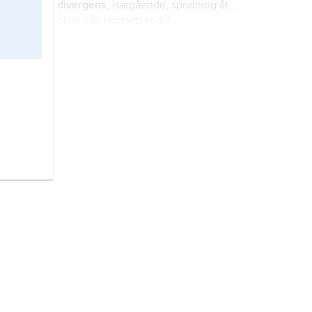
divergens
, isärgående, spridning åt
vegetationstyp.
olika håll (motsatsen till
konvergens
); skiljaktighet, olikhet.
vind,
luftström som rör sig i
förhållande till jordytan.
klimatmodell,
fysikaliskt baserad
matematisk datormodell som
beskriver klimatsystemet på jorden.
atmosfären
, gashöljet kring jorden.
väderprognos,
förutsägelse om
vädret baserad på vetenskaplig
grund.
klimat
, de meteorologiska