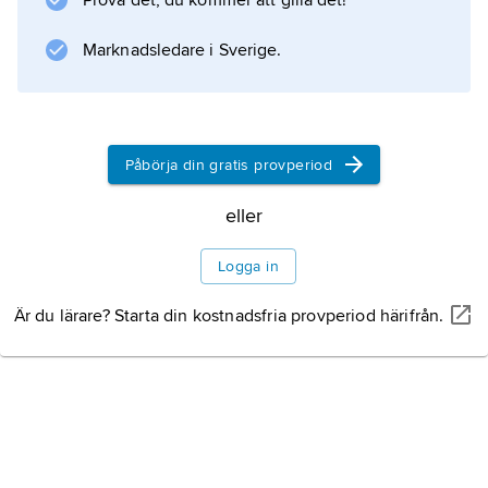
Prova det, du kommer att gilla det!
Marknadsledare i Sverige.
Påbörja din gratis provperiod
eller
Logga in
Är du lärare? Starta din kostnadsfria provperiod härifrån.