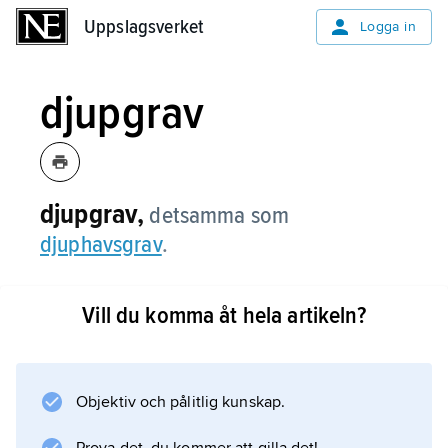
Uppslagsverket
Uppslagsverket
Logga in
djupgrav
djupgrav,
detsamma som
djuphavsgrav
.
Vill du komma åt hela artikeln?
Information om artikeln
Objektiv och pålitlig kunskap.