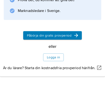
Prova det, du kommer att gilla det!
Marknadsledare i Sverige.
Påbörja din gratis provperiod
eller
Logga in
Är du lärare? Starta din kostnadsfria provperiod härifrån.