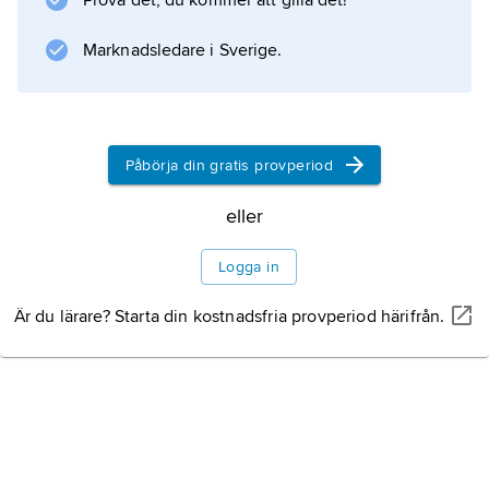
Prova det, du kommer att gilla det!
Marknadsledare i Sverige.
Påbörja din gratis provperiod
eller
Logga in
Är du lärare? Starta din kostnadsfria provperiod härifrån.