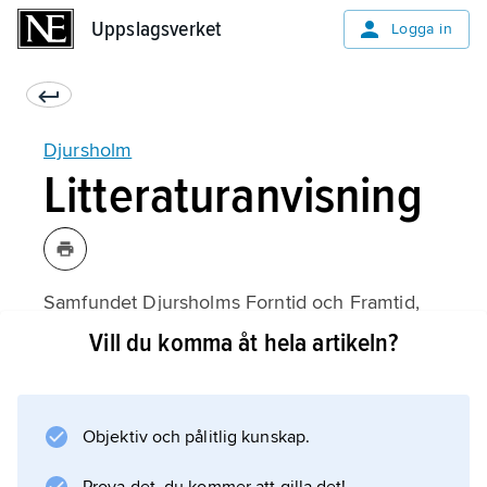
Uppslagsverket
Uppslagsverket
Logga in
Djursholm
Litteraturanvisning
Samfundet Djursholms Forntid och Framtid,
Djursholm – villastaden 100 år
Vill du komma åt hela artikeln?
, 1989.
Objektiv och pålitlig kunskap.
Information om artikeln