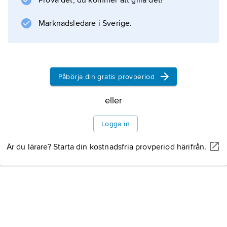
Prova det, du kommer att gilla det!
Marknadsledare i Sverige.
Påbörja din gratis provperiod
eller
Logga in
Är du lärare? Starta din kostnadsfria provperiod härifrån.