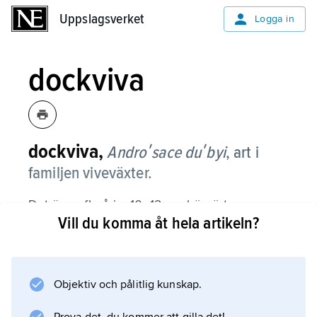
Uppslagsverket
Uppslagsverket
Logga in
dockviva
dockviva,
Androʹsace duʹbyi
,
art i
familjen viveväxter.
Det är en flerårig, 10–12 cm hög ört, som
Vill du komma åt hela artikeln?
sprider sig med revor och bildar uppemot 50
cm breda, lösa mattor av 5 cm långa,
silverhåriga blad i rosetter. Växten blommar i
maj–juli med vitaktigt rosafärgade, 1 cm vida
Objektiv och pålitlig kunskap.
blommor i flockar.