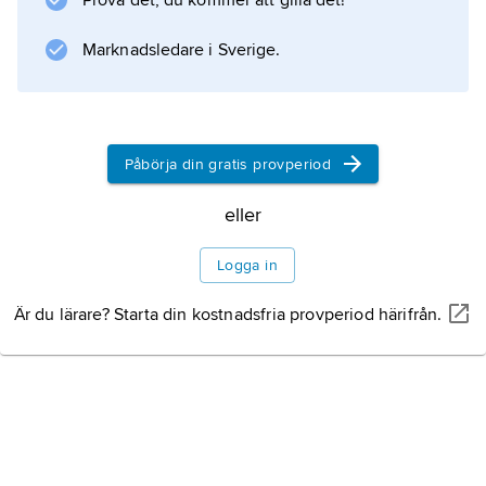
Prova det, du kommer att gilla det!
Marknadsledare i Sverige.
Information om artikeln
Påbörja din gratis provperiod
eller
Logga in
Är du lärare? Starta din kostnadsfria provperiod härifrån.