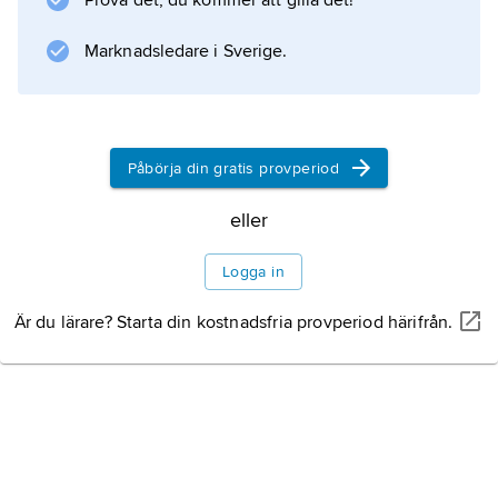
Prova det, du kommer att gilla det!
Information om artikeln
Marknadsledare i Sverige.
Påbörja din gratis provperiod
eller
Logga in
Är du lärare? Starta din kostnadsfria provperiod härifrån.