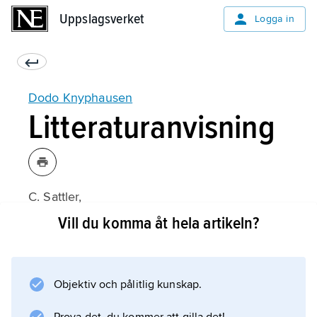
Uppslagsverket
Uppslagsverket
Logga in
Dodo Knyphausen
Litteraturanvisning
C. Sattler,
Reichsfreiherr Dodo zu Innhausen und
Vill du komma åt hela artikeln?
Knyphausen, königlicher schwedischer
Feldmarschall
(1891).
Objektiv och pålitlig kunskap.