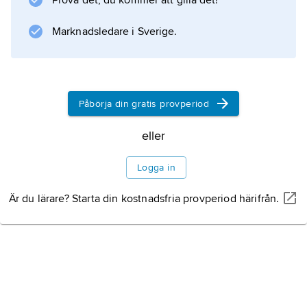
Prova det, du kommer att gilla det!
såsom
shomen
Marknadsledare i Sverige.
, huvudänden, och
kamiza
, hedersplatsen.
Påbörja din gratis provperiod
eller
Information om artikeln
Logga in
Är du lärare? Starta din kostnadsfria provperiod härifrån.