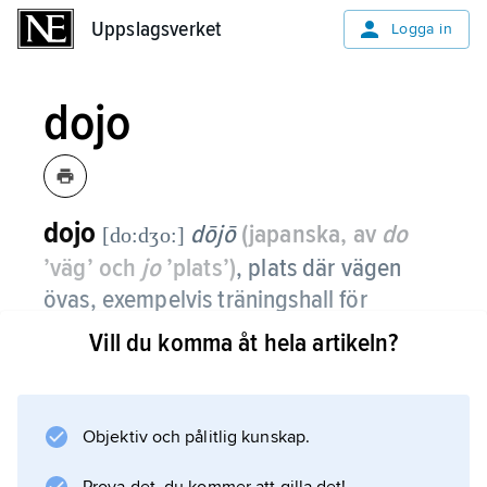
Uppslagsverket
Uppslagsverket
Logga in
dojo
dojo
dōjō
(japanska, av
do
[do:dʒo:]
’väg’ och
jo
’plats’)
,
plats där vägen
övas, exempelvis träningshall för
utövande av budo (kampkonsterna)
Vill du komma åt hela artikeln?
men också – även ursprungligen – den
sal i vilken meditation och andra
övningar försiggår inom zen.
Objektiv och pålitlig kunskap.
Traditionellt har en dojo vissa bestämda inslag,