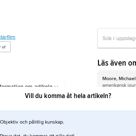
ärfilm
v ut
Läs även o
Moore, Michael
amerikansk journ
formation om artikeln
filmskapare.
Vill du komma åt hela artikeln?
Zinnemann
,
Fre
österrikisk-amer
Objektiv och pålitlig kunskap.
Fincher
,
David,