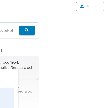
Logga in
m
,
född 1954,
alist, författare och
d,
1907–97,
ikansk filmregissör.
född 1962,