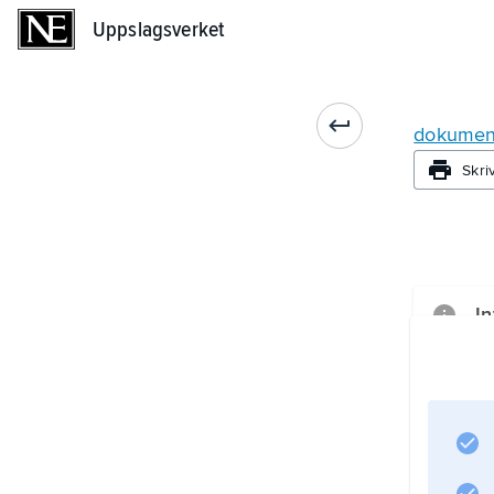
Uppslagsverket
Uppslagsverket
dokument
Skri
In