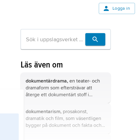
Logga in
Läs även om
dokumentärdrama,
en teater- och
dramaform som eftersträvar att
återge ett dokumentärt stoff i
enlighet med en klart angiven
ideologisk tendens.
dokumentarism,
prosakonst,
dramatik och film, som väsentligen
bygger på dokument och fakta och
därmed ger ett starkt intryck av
aktuell verklighet och mindre av