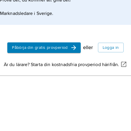
Prova det, du kommer att gilla det!
Marknadsledare i Sverige.
eller
Påbörja din gratis provperiod
Logga in
Är du lärare? Starta din kostnadsfria provperiod härifrån.