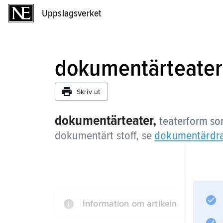
Uppslagsverket
Uppslagsverket
dokumentärteater
Skriv ut
dokumentärteater,
teaterform som
dokumentärt stoff, se
dokumentärdr
Information om artikeln